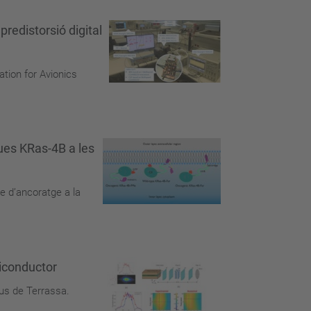
redistorsió digital
ation for Avionics
ues KRas-4B a les
e d’ancoratge a la
miconductor
pus de Terrassa.