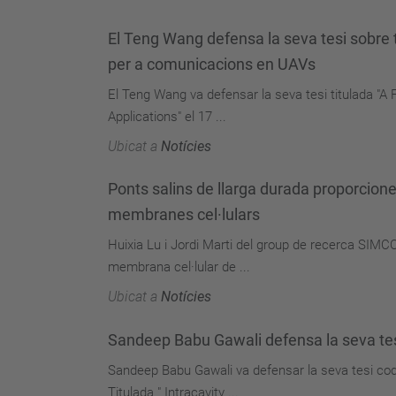
El Teng Wang defensa la seva tesi sobre t
per a comunicacions en UAVs
El Teng Wang va defensar la seva tesi titulada "A 
Applications" el 17 ...
Ubicat a
Notícies
Ponts salins de llarga durada proporcio
membranes cel·lulars
Huixia Lu i Jordi Marti del group de recerca SIMC
membrana cel·lular de ...
Ubicat a
Notícies
Sandeep Babu Gawali defensa la seva tesi 
Sandeep Babu Gawali va defensar la seva tesi codi
Titulada " Intracavity ...