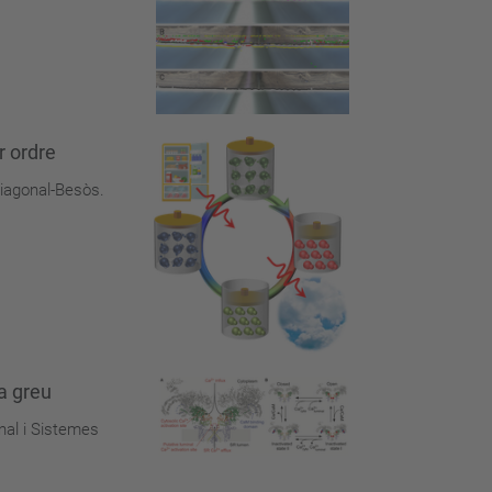
r ordre
Diagonal-Besòs.
a greu
nal i Sistemes