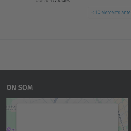
Ubicat a
Notícies
<
10 elements anter
On Som
Necessitem el vostre consentiment
per carregar el servei Google Maps!
Utilitzem un servei de tercers per incrustar