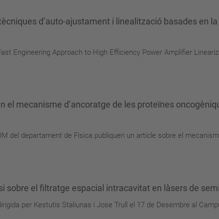
ècniques d’auto-ajustament i linealització basades en la p
Fast Engineering Approach to High Efficiency Power Amplifier Lineariz
nen el mecanisme d’ancoratge de les proteïnes oncogèniq
OM del departament de Física publiquen un article sobre el mecanism
sobre el filtratge espacial intracavitat en làsers de se
rigida per Kestutis Staliunas i Jose Trull el 17 de Desembre al Cam