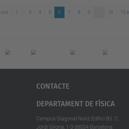
...
iors
1
3
4
5
6
7
8
9
...
18
10 
Contacte
Departament De Física
Campus Diagonal Nord, Edifici B5. C.
Jordi Girona, 1-3 08034 Barcelona