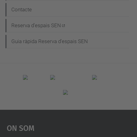
e
Contacte
g
Reserva d'espais SEN
a
c
Guia ràpida Reserva d'espais SEN
i
ó
On Som