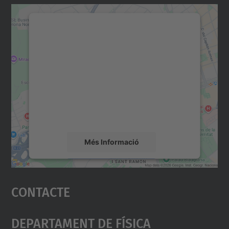
Necessitem el vostre
consentiment per carregar el
servei Google Maps!
Utilitzem un servei de tercers per incrustar
contingut del mapa que pugui recollir dades
sobre la vostra activitat. Reviseu-ne els
detalls i accepteu el servei per veure el
mapa.
Més Informació
Accepta
Contacte
powered by
Usercentrics Consent
Management Platform
Departament De Física