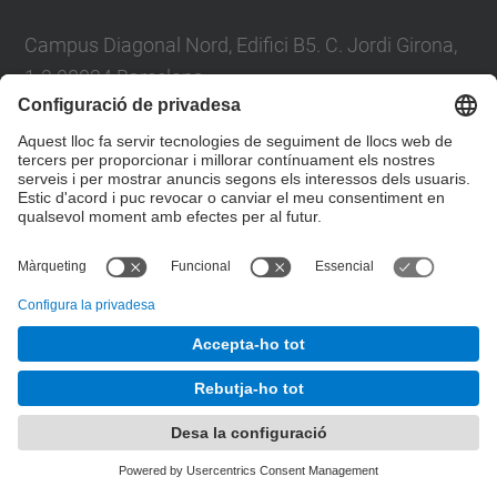
Campus Diagonal Nord, Edifici B5. C. Jordi Girona,
1-3 08034 Barcelona
Telèfon
93 4017719
A/e usd.utgcntic
upc.edu
Formulari de contacte
© UPC
Departament de Física
Desenvolupat amb
Mapa del lloc
Accessibilitat
Avís legal
Configuració de privadesa