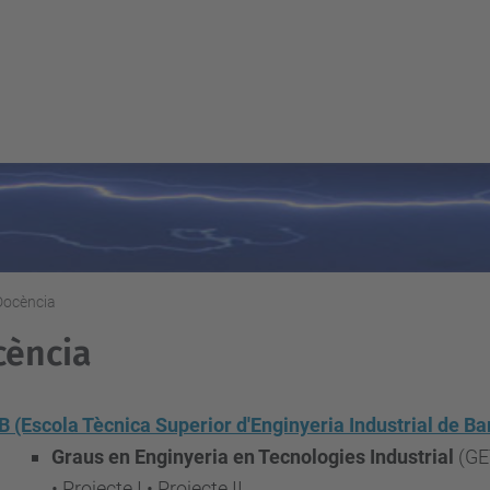
Docència
cència
 (Escola Tècnica Superior d'Enginyeria Industrial de Ba
Graus en Enginyeria en Tecnologies Industrial
(GE
• Projecte I • Projecte II