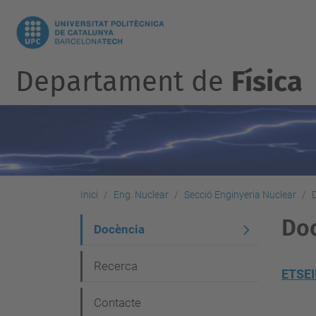
Departament de
Física
Inici
Eng. Nuclear
Secció Enginyeria Nuclear
Do
N
Docència
a
Recerca
v
ETSEIB
e
Contacte