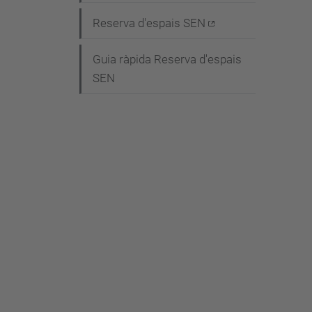
g
Reserva d'espais SEN
a
c
Guia ràpida Reserva d'espais
i
SEN
ó