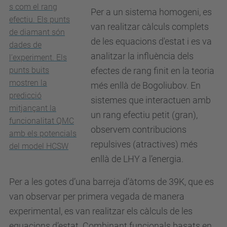
s com el rang
Per a un sistema homogeni, es
efectiu. Els punts
van realitzar càlculs complets
de diamant són
de les equacions d'estat i es va
dades de
analitzar la influència dels
l’experiment. Els
punts buits
efectes de rang finit en la teoria
mostren la
més enllà de Bogoliubov. En
predicció
sistemes que interactuen amb
mitjançant la
un rang efectiu petit (gran),
funcionalitat QMC
observem contribucions
amb els potencials
repulsives (atractives) més
del model HCSW
enllà de LHY a l’energia.
Per a les gotes d’una barreja d’àtoms de 39K, que es
van observar per primera vegada de manera
experimental, es van realitzar els càlculs de les
equacions d’estat. Combinant funcionals basats en