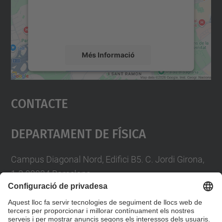
sobre la vostra activitat. Reviseu-ne els
detalls i accepteu el servei per veure el
mapa.
Més Informació
Accepta
Contacte
powered by
Usercentrics Consent
Management Platform
Departament De Física
Campus Diagonal Nord, Edifici B5. C. Jordi Girona,
1-3 08034 Barcelona
Telèfon
93 4017719
A/e usd.utgcntic
upc.edu