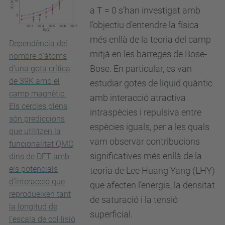
a T = 0 s’han investigat amb
l’objectiu d’entendre la física
més enllà de la teoria del camp
Dependència del
mitjà en les barreges de Bose-
nombre d'àtoms
Bose. En particular, es van
d'una gota crítica
de 39K amb el
estudiar gotes de líquid quàntic
camp magnètic.
amb interacció atractiva
Els cercles plens
intraspècies i repulsiva entre
són prediccions
espècies iguals, per a les quals
que utilitzen la
vam observar contribucions
funcionalitat QMC
significatives més enllà de la
dins de DFT amb
els potencials
teoria de Lee Huang Yang (LHY)
d’interacció que
que afecten l’energia, la densitat
reprodueixen tant
de saturació i la tensió
la longitud de
superficial.
l’escala de col·lisió