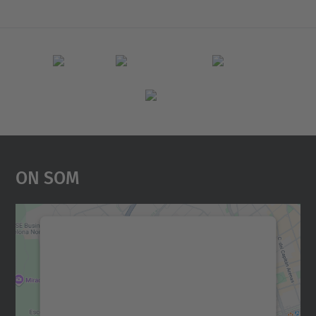
On Som
Necessitem el vostre
consentiment per carregar el
servei Google Maps!
Utilitzem un servei de tercers per incrustar
contingut del mapa que pugui recollir dades