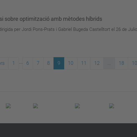
i sobre optimització amb mètodes híbrids
igida per Jordi Pons-Prats i Gabriel Bugeda Castelltort el 26 de Juli
...
ors
1
6
7
8
9
10
11
12
...
18
10