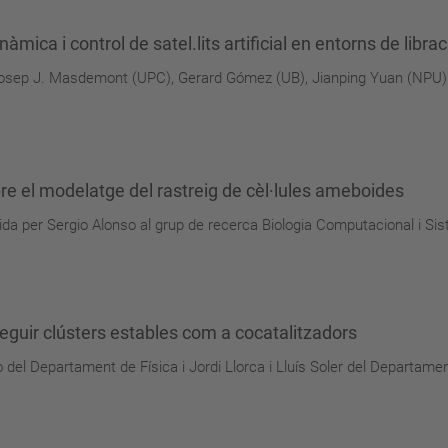
mica i control de satel.lits artificial en entorns de librac
 Josep J. Masdemont (UPC), Gerard Gómez (UB), Jianping Yuan (NPU) 
e el modelatge del rastreig de cèl·lules ameboides
da per Sergio Alonso al grup de recerca Biologia Computacional i S
eguir clústers estables com a cocatalitzadors
 del Departament de Física i Jordi Llorca i Lluís Soler del Departame