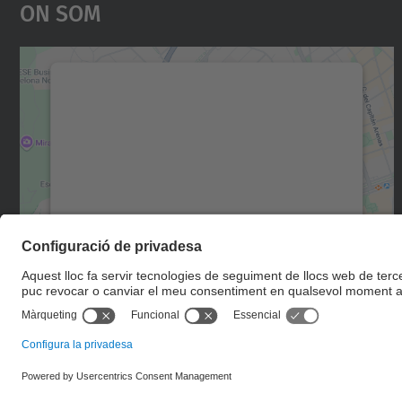
On Som
Necessitem el vostre consentiment
per carregar el servei Google Maps!
Utilitzem un servei de tercers per incrustar
contingut del mapa que pugui recollir dades
sobre la vostra activitat. Reviseu-ne els
detalls i accepteu el servei per veure el mapa.
Més Informació
Accepta
powered by
Usercentrics Consent
Management Platform
© UPC
Departament de Física