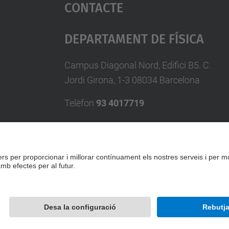
Contacte
Departament De Física
Campus Diagonal Nord, Edifici B5. C.
Jordi Girona, 1-3 08034 Barcelona
Telèfon
93 4017719
A/e usd.utgcntic
upc.edu
Formulari de contacte
Desenvolupat amb
Mapa del lloc