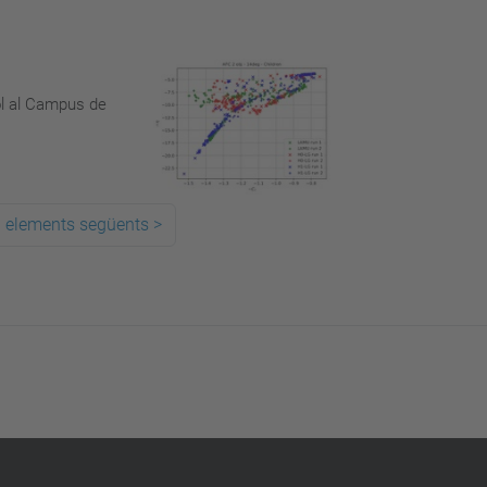
ol al Campus de
 elements següents
>