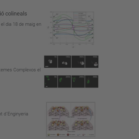
ió colineals
el dia 18 de maig en
istemes Complexos el
nt d´Enginyeria