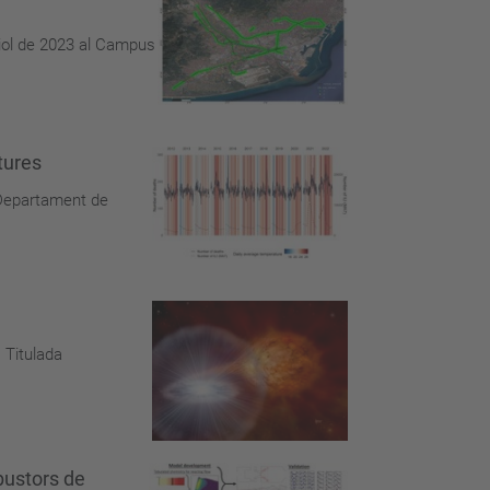
liol de 2023 al Campus
tures
l Departament de
 Titulada
bustors de