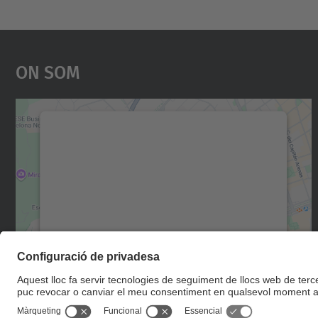
On Som
Necessitem el vostre consentiment
per carregar el servei Google Maps!
Utilitzem un servei de tercers per incrustar
contingut del mapa que pugui recollir dades
sobre la vostra activitat. Reviseu-ne els
detalls i accepteu el servei per veure el mapa.
Més Informació
Accepta