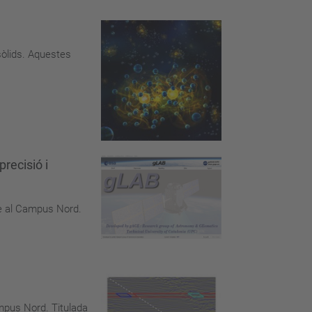
sòlids. Aquestes
recisió i
re al Campus Nord.
mpus Nord. Titulada