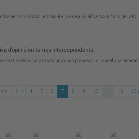
r Daniel Mira i Oriol Lehmkuhl el 29 de juny al Campus Nord del UPC.
siva d'opinió en temes interdependents
versitat Politècnica de Catalunya han proposat un model analíticamen
...
iors
1
4
5
6
7
8
9
10
...
18
10 