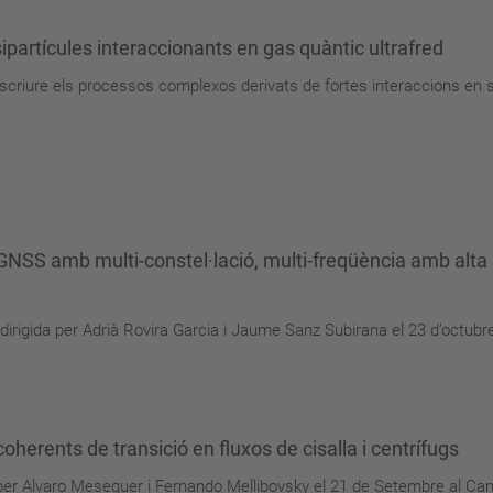
ipartícules interaccionants en gas quàntic ultrafred
scriure els processos complexos derivats de fortes interaccions en 
GNSS amb multi-constel·lació, multi-freqüència amb alta p
irigida per Adrià Rovira Garcia i Jaume Sanz Subirana el 23 d’octub
herents de transició en fluxos de cisalla i centrífugs
 per Alvaro Meseguer i Fernando Mellibovsky el 21 de Setembre al Ca