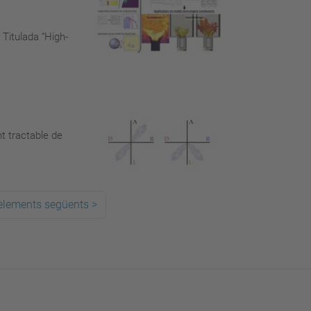
 Titulada “High-
t tractable de
elements següents
>