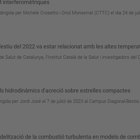
R interferomètriques
rigida per Michele Crosetto i Oriol Monserrat (CTTC) el dia 24 de ju
l'estiu del 2022 va estar relacionat amb les altes tempera
e Salut de Catalunya, l'Institut Català de la Salut i investigadors de
els hidrodinàmics d'acreció sobre estrelles compactes
rigida per Jordi José el 7 de juliol de 2023 al Campus Diagonal-Besòs.
 modelització de la combustió turbulenta en models de com