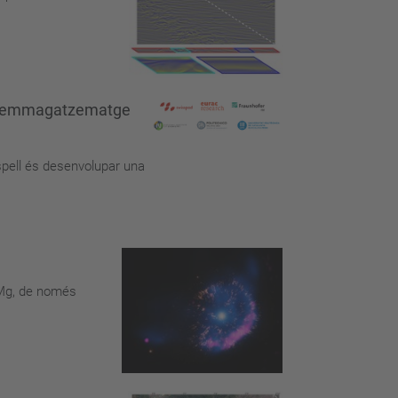
ma d'emmagatzematge
uspell és desenvolupar una
23Mg, de només