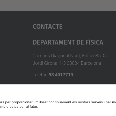
Contacte
Departament De Física
Campus Diagonal Nord, Edifici B5. C.
Jordi Girona, 1-3 08034 Barcelona
Telèfon
93 4017719
A/e usd.utgcntic
upc.edu
Formulari de contacte