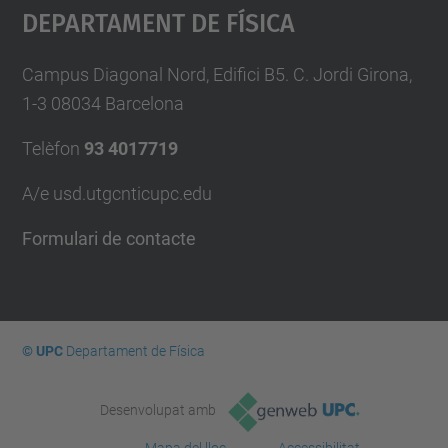
Departament De Física
Campus Diagonal Nord, Edifici B5. C. Jordi Girona,
1-3 08034 Barcelona
Telèfon
93 4017719
A/e usd.utgcntic
upc.edu
Formulari de contacte
© UPC
Departament de Física
Desenvolupat amb
Mapa del lloc
Accessibilitat