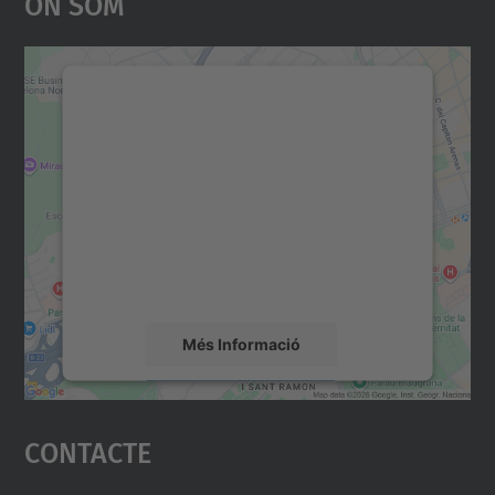
On Som
Necessitem el vostre
consentiment per carregar el
servei Google Maps!
Utilitzem un servei de tercers per incrustar
contingut del mapa que pugui recollir dades
sobre la vostra activitat. Reviseu-ne els
detalls i accepteu el servei per veure el
mapa.
Més Informació
Accepta
Contacte
powered by
Usercentrics Consent
Management Platform