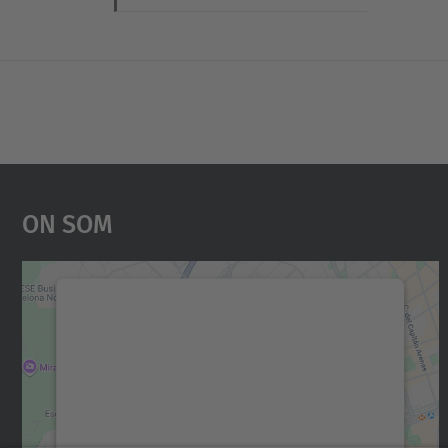
On Som
Necessitem el vostre consentiment
per carregar el servei Google Maps!
Utilitzem un servei de tercers per incrustar
contingut del mapa que pugui recollir dades
sobre la vostra activitat. Reviseu-ne els
detalls i accepteu el servei per veure el mapa.