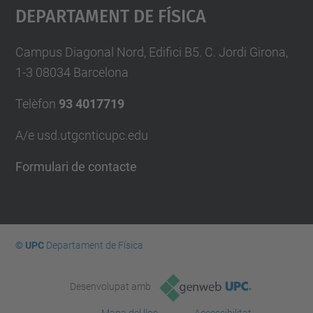
Departament De Física
Campus Diagonal Nord, Edifici B5. C. Jordi Girona,
1-3 08034 Barcelona
Telèfon
93 4017719
A/e usd.utgcntic
upc.edu
Formulari de contacte
© UPC
Departament de Física
Desenvolupat amb
Mapa del lloc
Accessibilitat