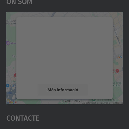
On Som
Necessitem el vostre
consentiment per carregar el
servei Google Maps!
Utilitzem un servei de tercers per incrustar
contingut del mapa que pugui recollir dades
sobre la vostra activitat. Reviseu-ne els
detalls i accepteu el servei per veure el
mapa.
Més Informació
Accepta
Contacte
powered by
Usercentrics Consent
Management Platform