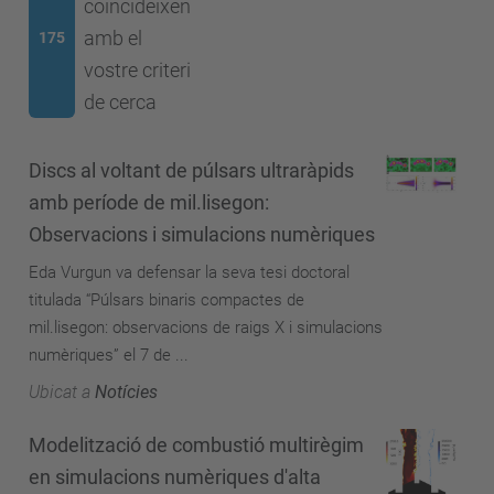
coincideixen
amb el
175
vostre criteri
de cerca
Discs al voltant de púlsars ultraràpids
amb període de mil.lisegon:
Observacions i simulacions numèriques
Eda Vurgun va defensar la seva tesi doctoral
titulada “Púlsars binaris compactes de
mil.lisegon: observacions de raigs X i simulacions
numèriques” el 7 de ...
Ubicat a
Notícies
Modelització de combustió multirègim
en simulacions numèriques d'alta