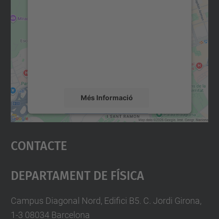
consentiment per carregar el
servei Google Maps!
Utilitzem un servei de tercers per incrustar
contingut del mapa que pugui recollir dades
sobre la vostra activitat. Reviseu-ne els
detalls i accepteu el servei per veure el
mapa.
Més Informació
Accepta
Contacte
powered by
Usercentrics Consent
Management Platform
Departament De Física
Campus Diagonal Nord, Edifici B5. C. Jordi Girona,
1-3 08034 Barcelona