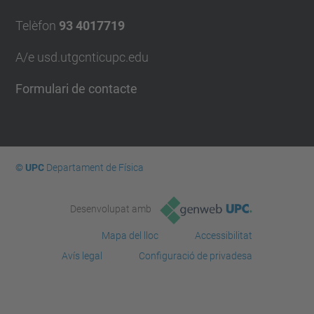
Telèfon
93 4017719
A/e usd.utgcntic
upc.edu
Formulari de contacte
© UPC
Departament de Física
Desenvolupat amb
Mapa del lloc
Accessibilitat
Avís legal
Configuració de privadesa