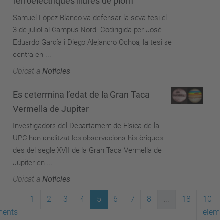
ferroelèctriques lliures de plom
Samuel López Blanco va defensar la seva tesi el
3 de juliol al Campus Nord. Codirigida per José
Eduardo García i Diego Alejandro Ochoa, la tesi se
centra en ...
Ubicat a
Notícies
Es determina l’edat de la Gran Taca
Vermella de Jupiter
Investigadors del Departament de Física de la
UPC han analitzat les observacions històriques
des del segle XVII de la Gran Taca Vermella de
Júpiter en ...
Ubicat a
Notícies
0
1
2
3
4
5
6
7
8
...
18
10
ments
elem