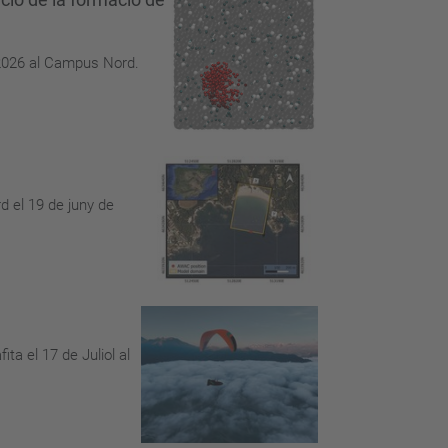
l 2026 al Campus Nord.
d el 19 de juny de
a el 17 de Juliol al