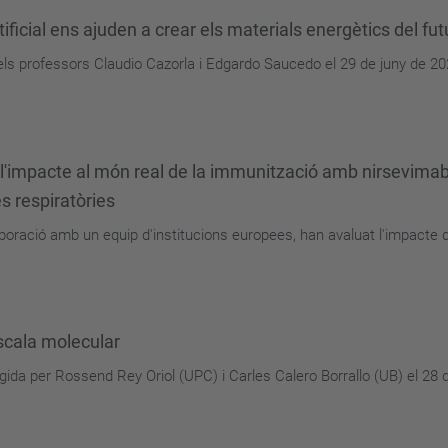
rtificial ens ajuden a crear els materials energètics del fut
pels professors Claudio Cazorla i Edgardo Saucedo el 29 de juny de 
 l'impacte al món real de la immunització amb nirsevimab
s respiratòries
boració amb un equip d'institucions europees, han avaluat l'impacte 
scala molecular
gida per Rossend Rey Oriol (UPC) i Carles Calero Borrallo (UB) el 28 