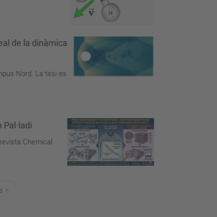
eal de la dinàmica
mpus Nord. La tesi es
 Pal·ladi
 revista Chemical
s
>