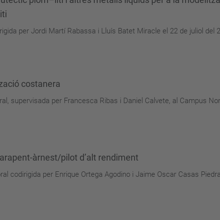
ti
igida per Jordi Martí Rabassa i Lluís Batet Miracle el 22 de juliol de
tzació costanera
oral, supervisada per Francesca Ribas i Daniel Calvete, al Campus Nor
arapent-àrnest/pilot d’alt rendiment
l codirigida per Enrique Ortega Agodino i Jaime Oscar Casas Piedrafit