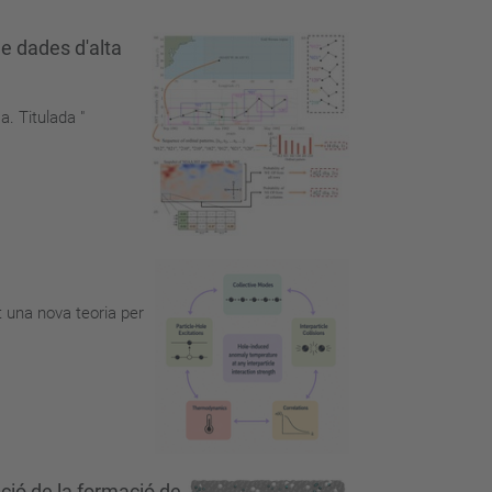
de dades d'alta
a. Titulada "
 una nova teoria per
zació de la formació de