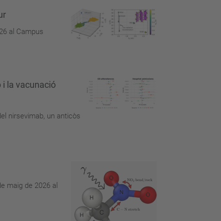
ur
2026 al Campus
 i la vacunació
del nirsevimab, un anticòs
de maig de 2026 al