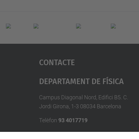
Contacte
Departament De Física
Campus Diagonal Nord, Edifici B5. C.
Jordi Girona, 1-3 08034 Barcelona
Telèfon
93 4017719
A/e usd.utgcntic
upc.edu