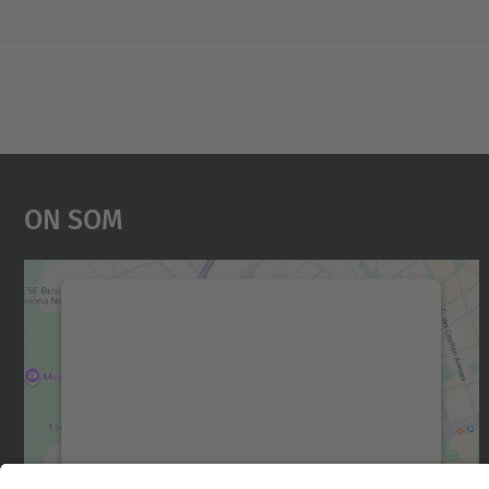
On Som
Necessitem el vostre consentiment
per carregar el servei Google Maps!
Utilitzem un servei de tercers per incrustar
contingut del mapa que pugui recollir dades
sobre la vostra activitat. Reviseu-ne els
detalls i accepteu el servei per veure el mapa.