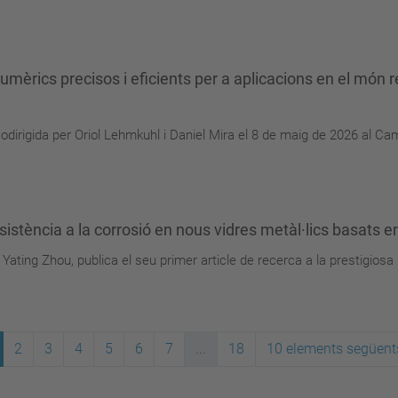
rics precisos i eficients per a aplicacions en el món r
odirigida per Oriol Lehmkuhl i Daniel Mira el 8 de maig de 2026 al Ca
esistència a la corrosió en nous vidres metàl·lics basats en
Yating Zhou, publica el seu primer article de recerca a la prestigiosa
2
3
4
5
6
7
...
18
10 elements següent