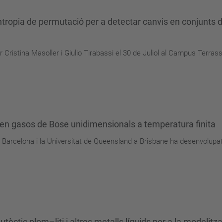
ntropia de permutació per a detectar canvis en conjunts 
 Cristina Masoller i Giulio Tirabassi el 30 de Juliol al Campus Terrass
en gasos de Bose unidimensionals a temperatura finita
a Barcelona i la Universitat de Queensland a Brisbane ha desenvolupat
eutèctic plom–liti i altres metalls líquids per a la modelit