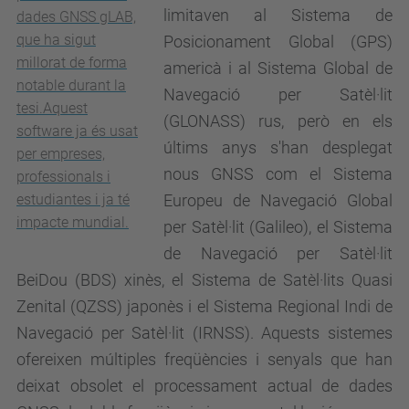
limitaven al Sistema de
dades GNSS gLAB,
que ha sigut
Posicionament Global (GPS)
millorat de forma
americà i al Sistema Global de
notable durant la
Navegació per Satèl·lit
tesi.Aquest
(GLONASS) rus, però en els
software ja és usat
últims anys s'han desplegat
per empreses,
nous GNSS com el Sistema
professionals i
Europeu de Navegació Global
estudiantes i ja té
impacte mundial.
per Satèl·lit (Galileo), el Sistema
de Navegació per Satèl·lit
BeiDou (BDS) xinès, el Sistema de Satèl·lits Quasi
Zenital (QZSS) japonès i el Sistema Regional Indi de
Navegació per Satèl·lit (IRNSS). Aquests sistemes
ofereixen múltiples freqüències i senyals que han
deixat obsolet el processament actual de dades