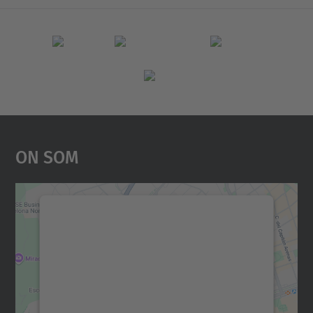
On Som
Necessitem el vostre
consentiment per carregar el
servei Google Maps!
Utilitzem un servei de tercers per incrustar
contingut del mapa que pugui recollir dades
sobre la vostra activitat. Reviseu-ne els