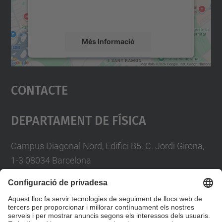
detalls i accepteu el servei per veure el
mapa.
Més Informació
Accepta
Contacte
powered by
Usercentrics Consent
Management Platform
Departament De Física
Campus Diagonal Nord, Edifici B5. C. Jordi Girona,
1-3 08034 Barcelona
Telèfon
93 4017719
A/e usd.utgcntic
upc.edu