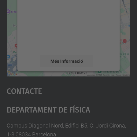
consentiment per carregar el
servei Google Maps!
Utilitzem un servei de tercers per incrustar
contingut del mapa que pugui recollir dades
sobre la vostra activitat. Reviseu-ne els
detalls i accepteu el servei per veure el
mapa.
Més Informació
Accepta
Contacte
powered by
Usercentrics Consent
Management Platform
Departament De Física
Campus Diagonal Nord, Edifici B5. C. Jordi Girona,
1-3 08034 Barcelona