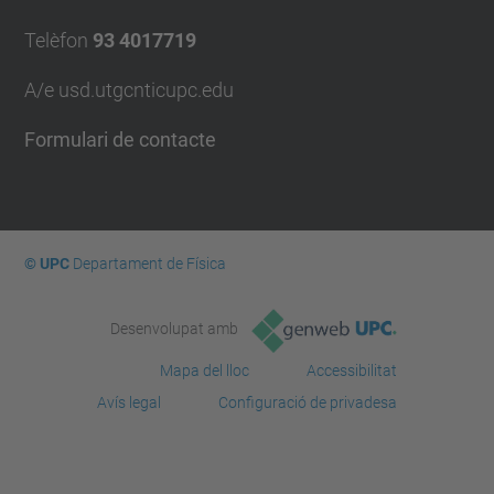
Telèfon
93 4017719
A/e usd.utgcntic
upc.edu
Formulari de contacte
© UPC
Departament de Física
Desenvolupat amb
Mapa del lloc
Accessibilitat
Avís legal
Configuració de privadesa