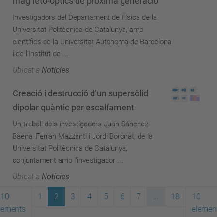
magneto-òptics de pròxima generació
Investigadors del Departament de Física de la
Universitat Politècnica de Catalunya, amb
científics de la Universitat Autònoma de Barcelona
i de l'Institut de ...
Ubicat a
Notícies
Creació i destrucció d’un supersòlid
dipolar quàntic per escalfament
Un treball dels investigadors Juan Sánchez-
Baena, Ferran Mazzanti i Jordi Boronat, de la
Universitat Politècnica de Catalunya,
conjuntament amb l’investigador ...
Ubicat a
Notícies
10
1
2
3
4
5
6
7
...
18
10
lements
elemen