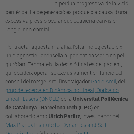
la pèrdua progressiva de la visió
perifèrica. La degeneració es produeix a causa d’una
excessiva pressió ocular que ocasiona canvis en
l’angle irido-cornial.
Per tractar aquesta malaltia, l’oftalmòleg estableix
un diagnòstic i aconsella al pacient passar o no pel
quiròfan. Tanmateix, la decisió final és del pacient,
qui decideix operar-se exclusivament en funció del
consell del metge. Ara, l’investigador
Pablo Amil
, del
grup de recerca en Dinàmica no Lineal, Òptica no
Lineal i Làsers (DNOLL)
de la
Universitat Politècnica
de Catalunya · BarcelonaTech (UPC)
en
col·laboració amb
Ulrich Parlitz
, investigador del
Max Planck Institute for Dynamics and Self-
Organization
d’Alemanya i de l’
Institut de