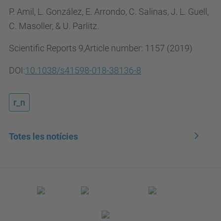
P. Amil, L. González, E. Arrondo, C. Salinas, J. L. Guell,
C. Masoller, & U. Parlitz.
Scientific Reports 9,Article number:
1157
(
2019
)
DOI:
10.1038/s41598-018-38136-8
r_n
Totes les notícies