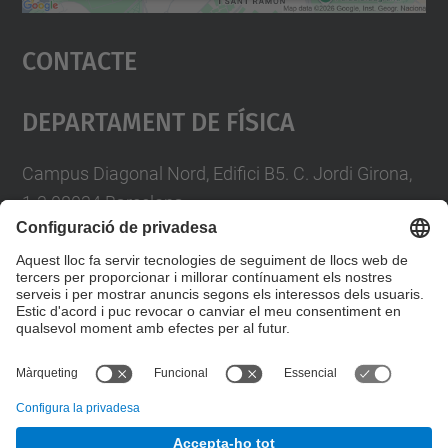
Accepta
Contacte
powered by
Usercentrics Consent
Management Platform
Departament De Física
Campus Diagonal Nord, Edifici B5. C. Jordi Girona,
1-3 08034 Barcelona
Telèfon
93 4017719
A/e usd.utgcntic
upc.edu
Formulari de contacte