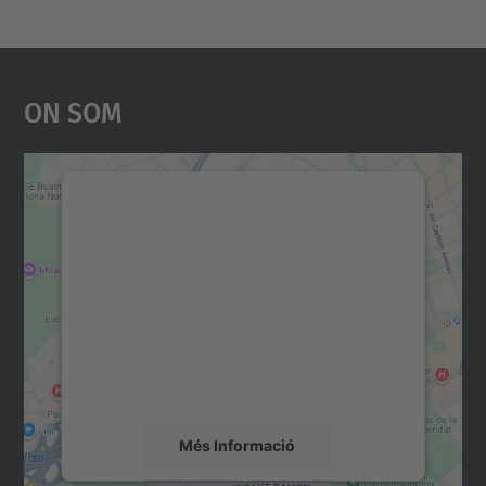
On Som
Necessitem el vostre
consentiment per carregar el
servei Google Maps!
Utilitzem un servei de tercers per incrustar
contingut del mapa que pugui recollir dades
sobre la vostra activitat. Reviseu-ne els
detalls i accepteu el servei per veure el
mapa.
Més Informació