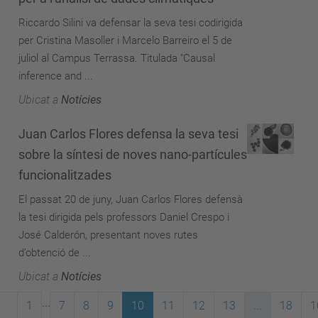
Riccardo Silini va defensar la seva tesi codirigida
per Cristina Masoller i Marcelo Barreiro el 5 de
juliol al Campus Terrassa. Titulada "Causal
inference and ...
Ubicat a
Notícies
Juan Carlos Flores defensa la seva tesi
sobre la síntesi de noves nano-partícules
funcionalitzades
El passat 20 de juny, Juan Carlos Flores defensà
la tesi dirigida pels professors Daniel Crespo i
José Calderón, presentant noves rutes
d’obtenció de ...
Ubicat a
Notícies
...
1
7
8
9
10
11
12
13
...
18
1