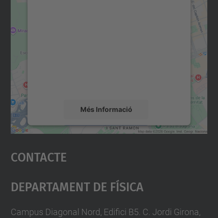
Necessitem el vostre
consentiment per carregar el
servei Google Maps!
Utilitzem un servei de tercers per incrustar
contingut del mapa que pugui recollir dades
sobre la vostra activitat. Reviseu-ne els
detalls i accepteu el servei per veure el
mapa.
Més Informació
Accepta
Contacte
powered by
Usercentrics Consent
Management Platform
Departament De Física
Campus Diagonal Nord, Edifici B5. C. Jordi Girona,