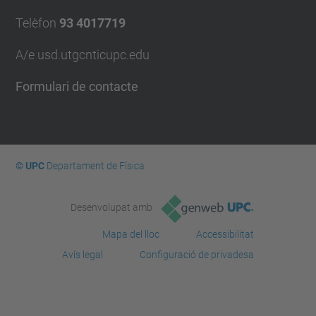
Telèfon
93 4017719
A/e usd.utgcntic
upc.edu
Formulari de contacte
© UPC
Departament de Física
Desenvolupat amb
Mapa del lloc
Accessibilitat
Avís legal
Configuració de privadesa