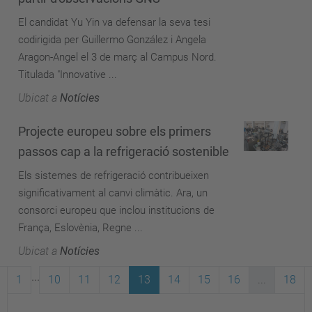
El candidat Yu Yin va defensar la seva tesi
codirigida per Guillermo González i Angela
Aragon-Angel el 3 de març al Campus Nord.
Titulada "Innovative ...
Ubicat a
Notícies
Projecte europeu sobre els primers
passos cap a la refrigeració sostenible
Els sistemes de refrigeració contribueixen
significativament al canvi climàtic. Ara, un
consorci europeu que inclou institucions de
França, Eslovènia, Regne ...
Ubicat a
Notícies
...
1
10
11
12
13
14
15
16
...
18