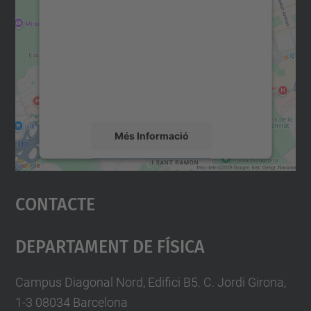
consentiment per carregar el
servei Google Maps!
Utilitzem un servei de tercers per incrustar
contingut del mapa que pugui recollir dades
sobre la vostra activitat. Reviseu-ne els
detalls i accepteu el servei per veure el
mapa.
Més Informació
Accepta
Contacte
powered by
Usercentrics Consent
Management Platform
Departament De Física
Campus Diagonal Nord, Edifici B5. C. Jordi Girona,
1-3 08034 Barcelona