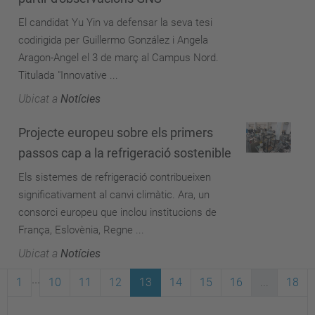
El candidat Yu Yin va defensar la seva tesi
codirigida per Guillermo González i Angela
Aragon-Angel el 3 de març al Campus Nord.
Titulada "Innovative ...
Ubicat a
Notícies
Projecte europeu sobre els primers
passos cap a la refrigeració sostenible
Els sistemes de refrigeració contribueixen
significativament al canvi climàtic. Ara, un
consorci europeu que inclou institucions de
França, Eslovènia, Regne ...
Ubicat a
Notícies
...
1
10
11
12
13
14
15
16
...
18