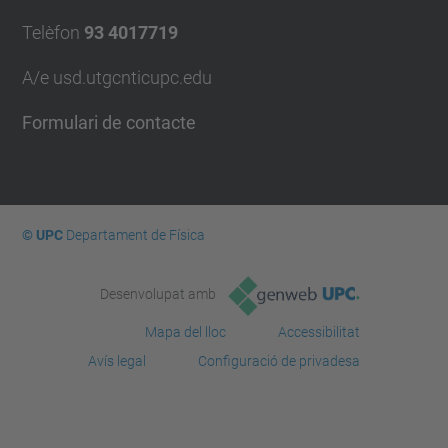
Telèfon
93 4017719
A/e usd.utgcntic
upc.edu
Formulari de contacte
© UPC
Departament de Física
Desenvolupat amb
Mapa del lloc
Accessibilitat
Avís legal
Configuració de privadesa