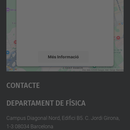
consentiment per carregar el
servei Google Maps!
Utilitzem un servei de tercers per incrustar
contingut del mapa que pugui recollir dades
sobre la vostra activitat. Reviseu-ne els
detalls i accepteu el servei per veure el
mapa.
Més Informació
Accepta
Contacte
powered by
Usercentrics Consent
Management Platform
Departament De Física
Campus Diagonal Nord, Edifici B5. C. Jordi Girona,
1-3 08034 Barcelona