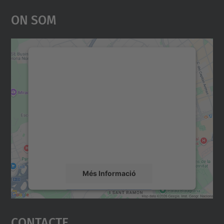
On Som
Necessitem el vostre
consentiment per carregar el
servei Google Maps!
Utilitzem un servei de tercers per incrustar
contingut del mapa que pugui recollir dades
sobre la vostra activitat. Reviseu-ne els
detalls i accepteu el servei per veure el
mapa.
Més Informació
Accepta
Contacte
powered by
Usercentrics Consent