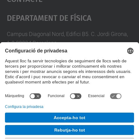
Management Platform
Departament De Física
Campus Diagonal Nord, Edifici B5. C. Jordi Girona,
1-3 08034 Barcelona
Telèfon
93 4017719
A/e usd.utgcntic
upc.edu
Formulari de contacte
© UPC
Departament de Física
Desenvolupat amb