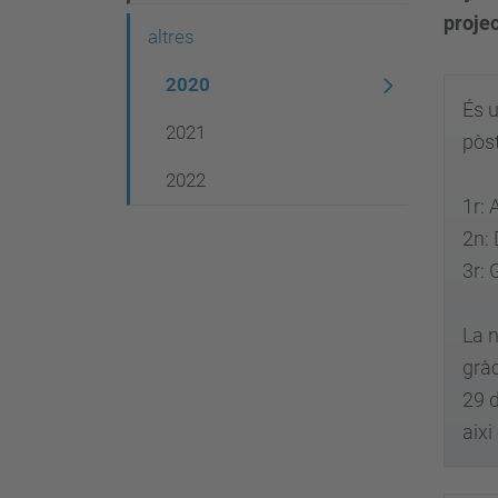
g
proje
altres
a
c
2020
És u
i
2021
pòst
ó
2022
1r: 
2
3r: 
La n
gràc
29 
aixi