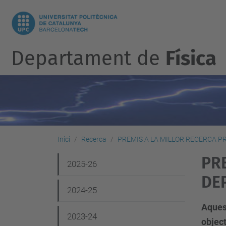
Departament de
Física
Inici
Recerca
PREMIS A LA MILLOR RECERCA 
PR
N
2025-26
DE
a
2024-25
v
Aques
e
2023-24
object