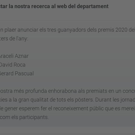
ctar la nostra recerca al web del departament
n plaer anunciar els tres guanyadors dels premis 2020 del
ers de l'any:
Araceli Aznar
n: David Roca
Gerard Pascual
ostra més profunda enhorabona als premiats en un concurs 
ies a la gran qualitat de tots els pòsters. Durant les jor
de gener esperem fer el reconeixement públic que es mere
 com els participants.