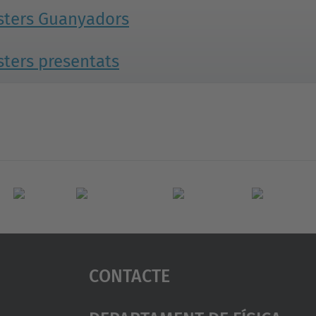
sters Guanyadors
sters presentats
Contacte