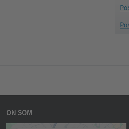
Po
Po
On Som