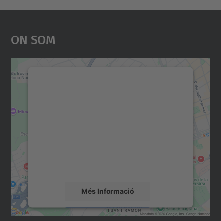
On Som
Necessitem el vostre
consentiment per carregar el
servei Google Maps!
Utilitzem un servei de tercers per incrustar
contingut del mapa que pugui recollir dades
sobre la vostra activitat. Reviseu-ne els
detalls i accepteu el servei per veure el
mapa.
Més Informació
Accepta