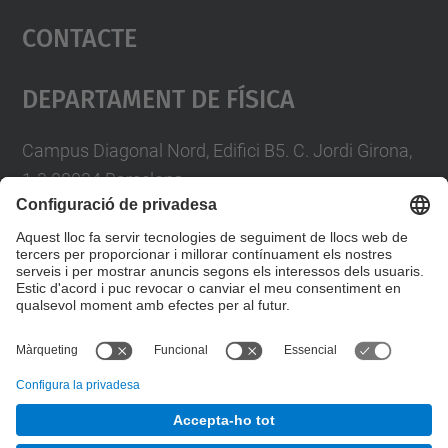
Contacte
powered by
Usercentrics Consent
Management Platform
Departament De Física
Campus Diagonal Nord, Edifici B5. C. Jordi Girona,
1-3 08034 Barcelona
Telèfon
93 4017719
A/e usd.utgcntic
upc.edu
Formulari de contacte
© UPC
Departament de Física