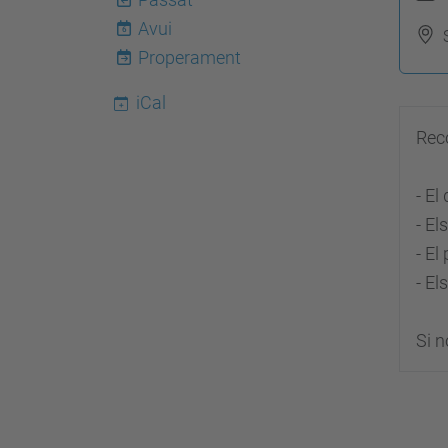
t
Avui
6
t
Properament
p
s
iCal
:
Rec
/
/
- El
f
- El
i
- El
s
- El
i
c
Si n
a
.
u
p