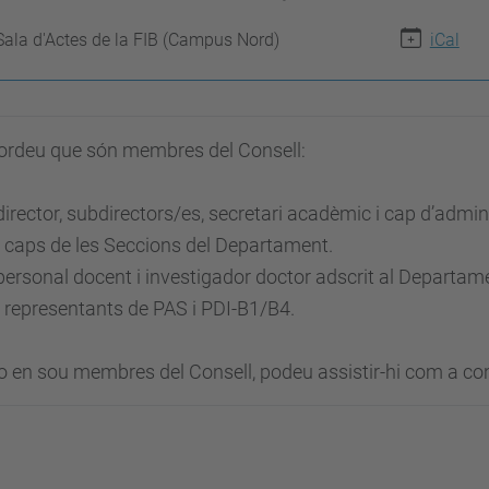
Sala d'Actes de la FIB (Campus Nord)
iCal
ordeu que són membres del Consell:
 director, subdirectors/es, secretari acadèmic i cap d’admin
s caps de les Seccions del Departament.
 personal docent i investigador doctor adscrit al Departame
s representants de PAS i PDI-B1/B4.
o en sou membres del Consell, podeu assistir-hi com a co