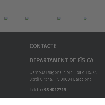
Contacte
Departament De Física
Campus Diagonal Nord, Edifici B5. C.
Jordi Girona, 1-3 08034 Barcelona
Telèfon
93 4017719
A/e usd.utgcntic
upc.edu