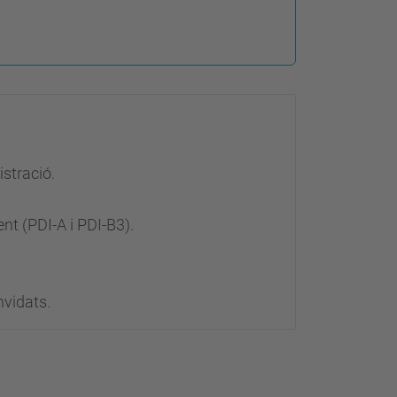
istració.
nt (PDI-A i PDI-B3).
nvidats.