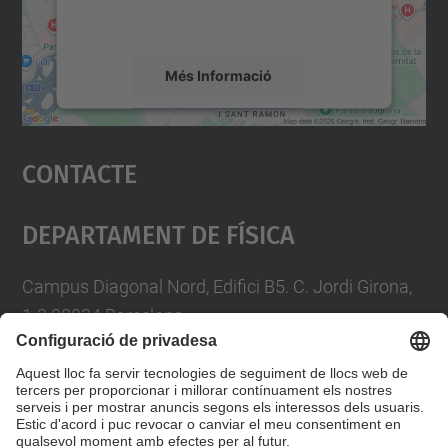
detalls i accepteu el servei per veure el
mapa.
Més Informació
Accepta
Contacte
powered by
Usercentrics Consent
Management Platform
Departament De Física
Campus Diagonal Nord, Edifici B5. C. Jordi Girona,
1-3 08034 Barcelona
Telèfon
93 4017719
A/e usd.utgcntic
upc.edu