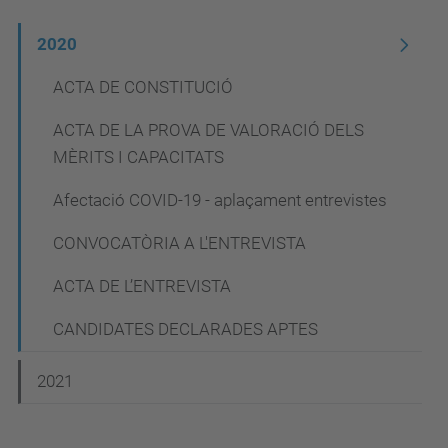
N
2020
a
ACTA DE CONSTITUCIÓ
v
ACTA DE LA PROVA DE VALORACIÓ DELS
e
MÈRITS I CAPACITATS
g
Afectació COVID-19 - aplaçament entrevistes
a
c
CONVOCATÒRIA A L'ENTREVISTA
i
ACTA DE L’ENTREVISTA
ó
CANDIDATES DECLARADES APTES
2021