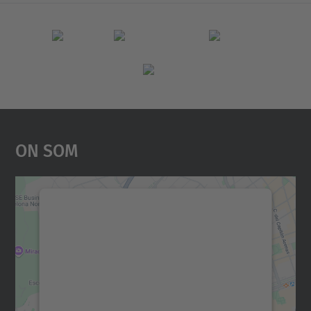
On Som
Necessitem el vostre
consentiment per carregar el
servei Google Maps!
Utilitzem un servei de tercers per incrustar
contingut del mapa que pugui recollir dades
sobre la vostra activitat. Reviseu-ne els