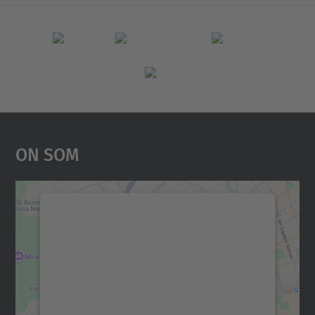
On Som
Necessitem el vostre
consentiment per carregar el
servei Google Maps!
Utilitzem un servei de tercers per incrustar
contingut del mapa que pugui recollir dades
sobre la vostra activitat. Reviseu-ne els