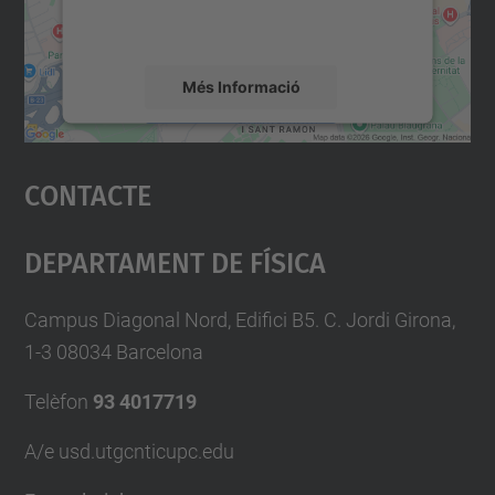
detalls i accepteu el servei per veure el
mapa.
Més Informació
Accepta
Contacte
powered by
Usercentrics Consent
Management Platform
Departament De Física
Campus Diagonal Nord, Edifici B5. C. Jordi Girona,
1-3 08034 Barcelona
Telèfon
93 4017719
A/e usd.utgcntic
upc.edu