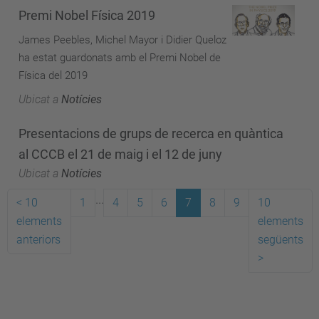
Premi Nobel Física 2019
James Peebles, Michel Mayor i Didier Queloz
ha estat guardonats amb el Premi Nobel de
Física del 2019
Ubicat a
Notícies
Presentacions de grups de recerca en quàntica
al CCCB el 21 de maig i el 12 de juny
Ubicat a
Notícies
...
<
10
1
4
5
6
7
8
9
10
elements
elements
anteriors
següents
>