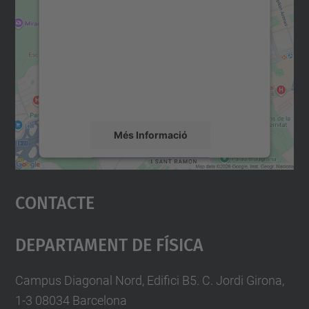
consentiment per carregar el
servei Google Maps!
Utilitzem un servei de tercers per incrustar
contingut del mapa que pugui recollir dades
sobre la vostra activitat. Reviseu-ne els
detalls i accepteu el servei per veure el
mapa.
Més Informació
Accepta
Contacte
powered by
Usercentrics Consent
Management Platform
Departament De Física
Campus Diagonal Nord, Edifici B5. C. Jordi Girona,
1-3 08034 Barcelona