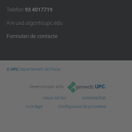
Telèfon
93 4017719
A/e usd.utgcntic
upc.edu
Formulari de contacte
© UPC
Departament de Física
Desenvolupat amb
Mapa del lloc
Accessibilitat
Avís legal
Configuració de privadesa