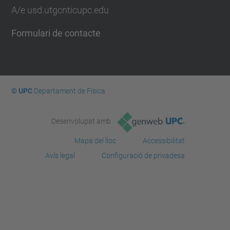
A/e usd.utgcntic
upc.edu
Formulari de contacte
© UPC
Departament de Física
Desenvolupat amb
Mapa del lloc
Accessibilitat
Avís legal
Configuració de privadesa