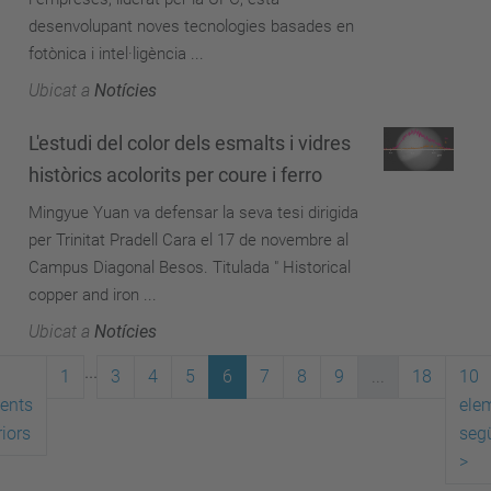
desenvolupant noves tecnologies basades en
fotònica i intel·ligència ...
Ubicat a
Notícies
L'estudi del color dels esmalts i vidres
històrics acolorits per coure i ferro
Mingyue Yuan va defensar la seva tesi dirigida
per Trinitat Pradell Cara el 17 de novembre al
Campus Diagonal Besos. Titulada " Historical
copper and iron ...
Ubicat a
Notícies
...
1
3
4
5
6
7
8
9
...
18
10
ents
ele
iors
seg
>