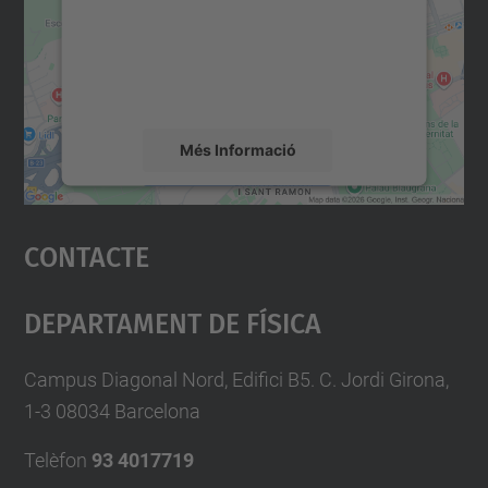
Utilitzem un servei de tercers per incrustar
contingut del mapa que pugui recollir dades
sobre la vostra activitat. Reviseu-ne els
detalls i accepteu el servei per veure el
mapa.
Més Informació
Accepta
Contacte
powered by
Usercentrics Consent
Management Platform
Departament De Física
Campus Diagonal Nord, Edifici B5. C. Jordi Girona,
1-3 08034 Barcelona
Telèfon
93 4017719