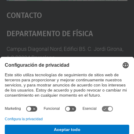
Aceptar
Contacto
powered by
Usercentrics Consent
Management Platform
Departamento De Física
Campus Diagonal Nord, Edifici B5. C. Jordi Girona,
1-3 08034 Barcelona
Telèfon
93 4017719
A/e usd.utgcntic
upc.edu
Formulario de contacto
© UPC
Departamento de Física