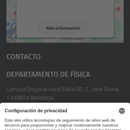
recopilar datos sobre su actividad. Le
rogamos que revise los detalles y acepte el
servicio para ver este mapa.
Más información
Aceptar
Contacto
powered by
Usercentrics Consent
Management Platform
Departamento De Física
Campus Diagonal Nord, Edifici B5. C. Jordi Girona,
1-3 08034 Barcelona
Telèfon
93 4017719
A/e usd.utgcntic
upc.edu