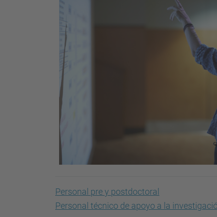
Personal pre y postdoctoral
Personal técnico de apoyo a la investigaci