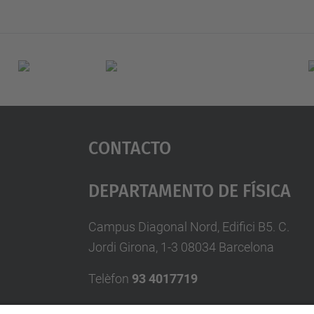
Contacto
Departamento De Física
Campus Diagonal Nord, Edifici B5. C.
Jordi Girona, 1-3 08034 Barcelona
Telèfon
93 4017719
A/e usd.utgcntic
upc.edu