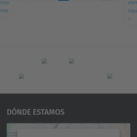
ntos
ele
(actual)
ores
sigu
>
Dónde Estamos