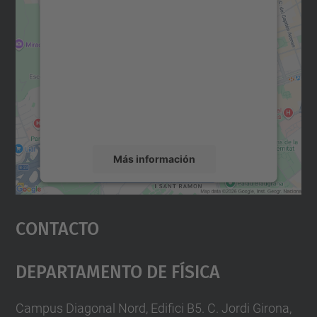
Necesitamos su consentimiento
para cargar el servicio Google
Maps.
Utilizamos un servicio de terceros para
incrustar contenido de mapas que puede
recopilar datos sobre su actividad. Le
rogamos que revise los detalles y acepte el
servicio para ver este mapa.
Más información
Aceptar
Contacto
powered by
Usercentrics Consent
Management Platform
Departamento De Física
Campus Diagonal Nord, Edifici B5. C. Jordi Girona,