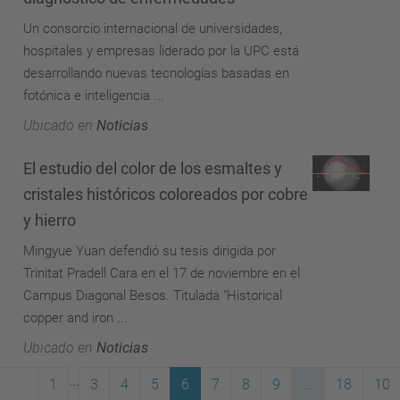
Un consorcio internacional de universidades,
hospitales y empresas liderado por la UPC está
desarrollando nuevas tecnologías basadas en
fotónica e inteligencia ...
Ubicado en
Noticias
El estudio del color de los esmaltes y
cristales históricos coloreados por cobre
y hierro
Mingyue Yuan defendió su tesis dirigida por
Trinitat Pradell Cara en el 17 de noviembre en el
Campus Diagonal Besos. Titulada "Historical
copper and iron ...
Ubicado en
Noticias
...
1
3
4
5
6
7
8
9
...
18
10