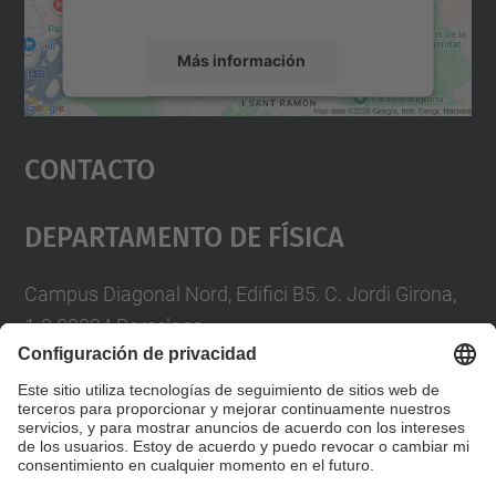
servicio para ver este mapa.
Más información
Aceptar
Contacto
powered by
Usercentrics Consent
Management Platform
Departamento De Física
Campus Diagonal Nord, Edifici B5. C. Jordi Girona,
1-3 08034 Barcelona
Telèfon
93 4017719
A/e usd.utgcntic
upc.edu
Formulario de contacto