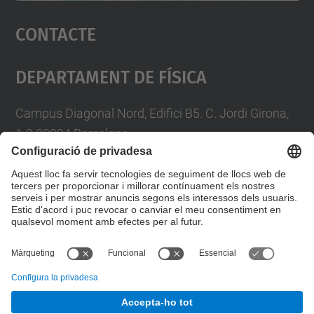
Accepta
Contacte
powered by
Usercentrics Consent
Management Platform
Departament De Física
Campus Diagonal Nord, Edifici B5. C. Jordi Girona,
1-3 08034 Barcelona
Telèfon
93 4017719
A/e usd.utgcntic
upc.edu
Formulari de contacte
© UPC
Departament de Física