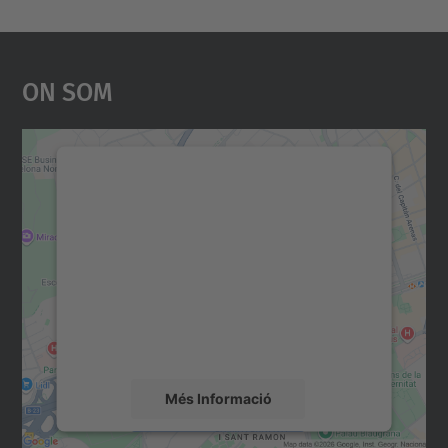
On Som
Necessitem el vostre
consentiment per carregar el
servei Google Maps!
Utilitzem un servei de tercers per incrustar
contingut del mapa que pugui recollir dades
sobre la vostra activitat. Reviseu-ne els
detalls i accepteu el servei per veure el
mapa.
Més Informació