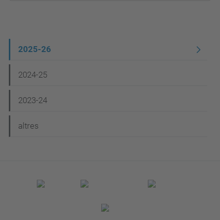
N
2025-26
a
2024-25
v
e
2023-24
g
altres
a
c
i
ó