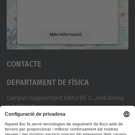
sobre la vostra activitat. Reviseu-ne els
detalls i accepteu el servei per veure el
mapa.
Més Informació
Accepta
Contacte
powered by
Usercentrics Consent
Management Platform
Departament De Física
Campus Diagonal Nord, Edifici B5. C. Jordi Girona,
1-3 08034 Barcelona
Telèfon
93 4017719
A/e usd.utgcntic
upc.edu