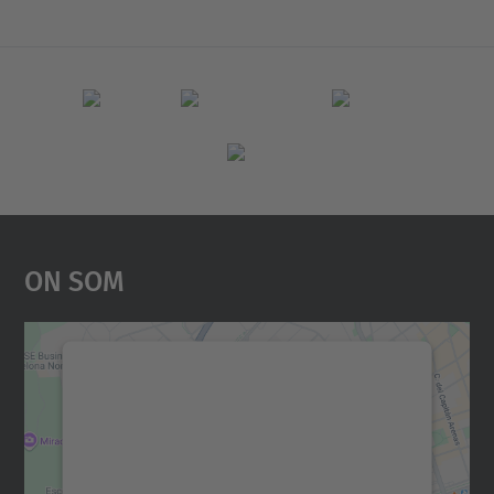
On Som
Necessitem el vostre
consentiment per carregar el
servei Google Maps!
Utilitzem un servei de tercers per incrustar
contingut del mapa que pugui recollir dades