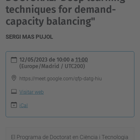
techniques for demand-
capacity balancing"
SERGI MAS PUJOL
h
12/05/2023
de
10:00
a
11:00
t
(Europe/Madrid / UTC200)
t
https://meet.google.com/qfp-datg-hiu
p
s
Visitar web
:
iCal
/
/
f
El Programa de Doctorat en Ciència i Tecnologia
i