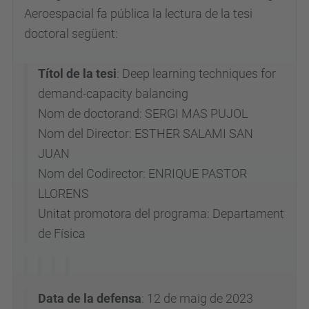
Aeroespacial fa pública la lectura de la tesi
s
doctoral següent:
i
c
Títol de la tesi
: Deep learning techniques for
a
demand-capacity balancing
.
Nom de doctorand: SERGI MAS PUJOL
u
Nom del Director: ESTHER SALAMI SAN
p
JUAN
c
Nom del Codirector: ENRIQUE PASTOR
.
LLORENS
e
Unitat promotora del programa: Departament
d
de Física
u
/
e
s
Data de la defensa
: 12 de maig de 2023