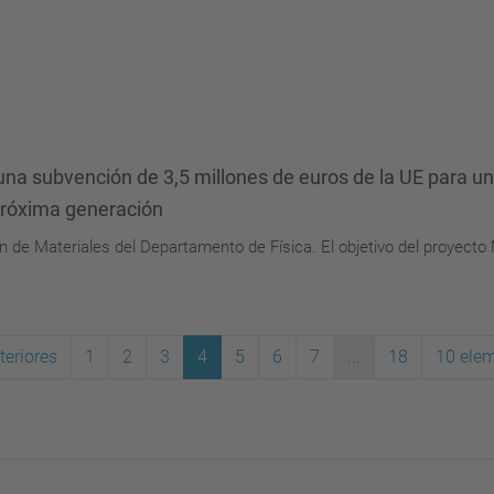
 una subvención de 3,5 millones de euros de la UE para u
próxima generación
ón de Materiales del Departamento de Física. El objetivo del proyecto
teriores
1
2
3
4
5
6
7
...
18
10 elem
(actual)