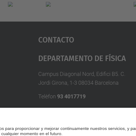
Contacto
Departamento De Física
Campus Diagonal Nord, Edifici B5. C.
Jordi Girona, 1-3 08034 Barcelona
Telèfon
93 4017719
A/e usd.utgcntic
upc.edu
Formulario de contacto