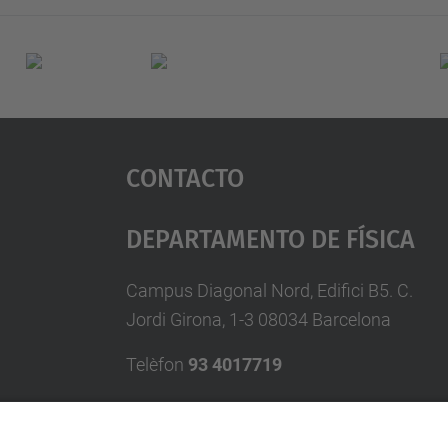
Contacto
Departamento De Física
Campus Diagonal Nord, Edifici B5. C.
Jordi Girona, 1-3 08034 Barcelona
Telèfon
93 4017719
A/e usd.utgcntic
upc.edu