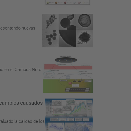
 presentando nuevas
lio en el Campus Nord
es cambios causados
luado la calidad de los