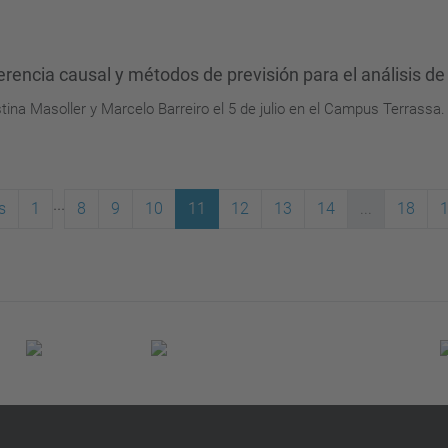
ferencia causal y métodos de previsión para el análisis de
istina Masoller y Marcelo Barreiro el 5 de julio en el Campus Terrassa.
...
s
1
8
9
10
11
12
13
14
...
18
1
(actual)