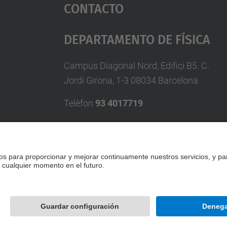
Contacto
Departamento De Física
Campus Diagonal Nord, Edifici B5. C.
Jordi Girona, 1-3 08034 Barcelona
Telèfon
93 4017719
A/e usd.utgcntic
upc.edu
Formulario de contacto
Desarrollado con
Mapa del Sitio