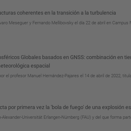
cturas coherentes en la transición a la turbulencia
lvaro Meseguer y Fernando Mellibovsky el día 22 de abril en Campus N
nosféricos Globales basados en GNSS: combinación en tie
meteorológica espacial
por el profesor Manuel Hernández-Pajares el 14 de abril de 2022, tit
ta por primera vez la 'bola de fuego' de una explosión es
ch-Alexander-Universität Erlangen-Nürnberg (FAU) y del que forma parte