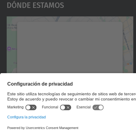
Dónde Estamos
Necesitamos su consentimiento
para cargar el servicio Google Maps.
Utilizamos un servicio de terceros para
incrustar contenido de mapas que puede
recopilar datos sobre su actividad. Le
rogamos que revise los detalles y acepte el
servicio para ver este mapa.
Más información
Aceptar
powered by
Usercentrics Consent
Management Platform
© UPC
Departamento de Física