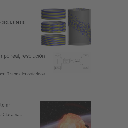
ord. La tesis,
mpo real, resolución
ulada "Mapas Ionosféricos
telar
 Glòria Sala,