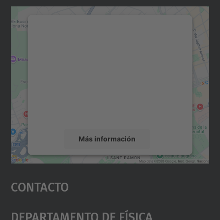
Necesitamos su consentimiento
para cargar el servicio Google
Maps.
Utilizamos un servicio de terceros para
incrustar contenido de mapas que puede
recopilar datos sobre su actividad. Le
rogamos que revise los detalles y acepte el
servicio para ver este mapa.
Más información
Aceptar
Contacto
powered by
Usercentrics Consent
Management Platform
Departamento De Física