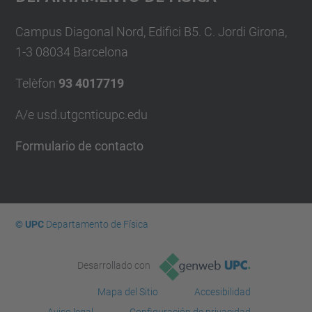
Campus Diagonal Nord, Edifici B5. C. Jordi Girona,
1-3 08034 Barcelona
Telèfon
93 4017719
A/e usd.utgcntic
upc.edu
Formulario de contacto
© UPC
Departamento de Física
Desarrollado con
Mapa del Sitio
Accesibilidad
Aviso legal
Configuración de privacidad