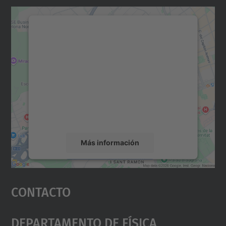
Necesitamos su consentimiento
para cargar el servicio Google
Maps.
Utilizamos un servicio de terceros para
incrustar contenido de mapas que puede
recopilar datos sobre su actividad. Le
rogamos que revise los detalles y acepte el
servicio para ver este mapa.
Más información
Aceptar
Contacto
powered by
Usercentrics Consent
Management Platform
Departamento De Física