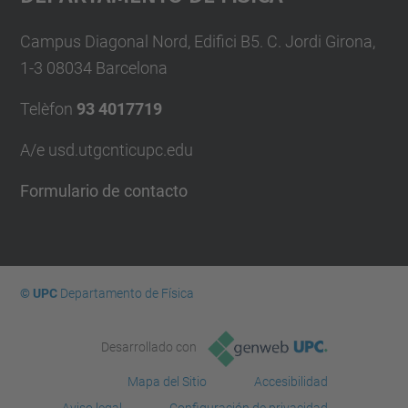
Campus Diagonal Nord, Edifici B5. C. Jordi Girona,
1-3 08034 Barcelona
Telèfon
93 4017719
A/e usd.utgcntic
upc.edu
Formulario de contacto
© UPC
Departamento de Física
Desarrollado con
Mapa del Sitio
Accesibilidad
Aviso legal
Configuración de privacidad