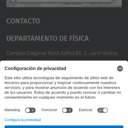
Aceptar
Contacto
powered by
Usercentrics Consent
Management Platform
Departamento De Física
Campus Diagonal Nord, Edifici B5. C. Jordi Girona,
1-3 08034 Barcelona
Telèfon
93 4017719
A/e usd.utgcntic
upc.edu
Formulario de contacto