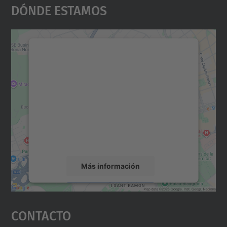
Dónde Estamos
Necesitamos su consentimiento
para cargar el servicio Google
Maps.
Utilizamos un servicio de terceros para
incrustar contenido de mapas que puede
recopilar datos sobre su actividad. Le
rogamos que revise los detalles y acepte el
servicio para ver este mapa.
Más información
Aceptar
Contacto
powered by
Usercentrics Consent
Management Platform