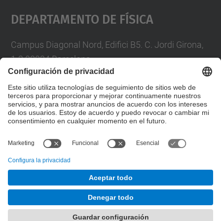
Departamento De Física
Campus Diagonal Nord, Edifici B5. C. Jordi Girona,
1-3 08034 Barcelona
Telèfon
93 4017719
A/e usd.utgcntic
upc.edu
Formulario de contacto
© UPC
Departamento de Física
Desarrollado con