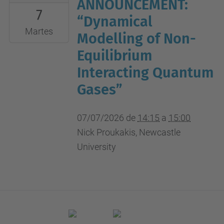
07-
ANNOUNCEMENT:
7
07T14:15:00+02:00
“Dynamical
2026-
Martes
Modelling of Non-
07-
Equilibrium
07T15:00:00+02:00
Interacting Quantum
UPC
Gases”
campus
nord,
B4-
07/07/2026
de
14:15
a
15:00
212
Nick Proukakis, Newcastle
(aula
University
seminari)