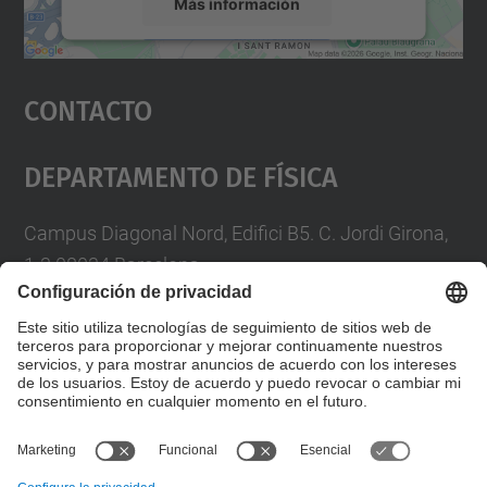
Más información
Aceptar
Contacto
powered by
Usercentrics Consent
Management Platform
Departamento De Física
Campus Diagonal Nord, Edifici B5. C. Jordi Girona,
1-3 08034 Barcelona
Telèfon
93 4017719
A/e usd.utgcntic
upc.edu
Formulario de contacto