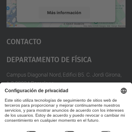
Más información
Aceptar
Contacto
powered by
Usercentrics Consent
Management Platform
Departamento De Física
Campus Diagonal Nord, Edifici B5. C. Jordi Girona,
1-3 08034 Barcelona
Telèfon
93 4017719
A/e usd.utgcntic
upc.edu
Formulario de contacto