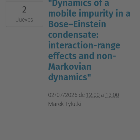
07-
"Dynamics of a
2
02T12:00:00+02:00
mobile impurity in a
2026-
Jueves
Bose–Einstein
07-
condensate:
02T13:00:00+02:00
interaction-range
UPC
effects and non-
campus
nord,
Markovian
B4-
dynamics"
212
(aula
02/07/2026
de
12:00
a
13:00
seminari)
Marek Tylutki