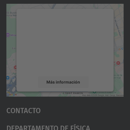
Necesitamos su consentimiento
para cargar el servicio Google
Maps.
Utilizamos un servicio de terceros para
incrustar contenido de mapas que puede
recopilar datos sobre su actividad. Le
rogamos que revise los detalles y acepte el
servicio para ver este mapa.
Más información
Aceptar
Contacto
powered by
Usercentrics Consent
Management Platform
Departamento De Física