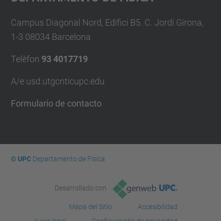
Campus Diagonal Nord, Edifici B5. C. Jordi Girona,
1-3 08034 Barcelona
Telèfon
93 4017719
A/e usd.utgcntic
upc.edu
Formulario de contacto
© UPC
Departamento de Física
Desarrollado con
Mapa del Sitio
Accesibilidad
Aviso legal
Configuración de privacidad