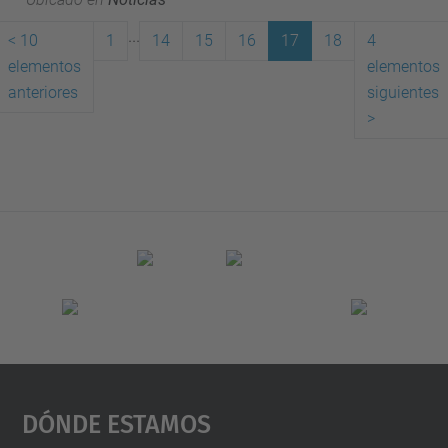
...
<
10
1
14
15
16
17
18
4
elementos
elementos
(actual)
anteriores
siguientes
>
Dónde Estamos