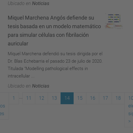
Ubicado en
Noticias
Miquel Marchena Angós defiende su
tesis basada en un modelo matemático
para simular células con fibrilación
auricular
Miquel Marchena defendió su tesis dirigida por el
Dr. Blas Echebarria el pasado 23 de julio de 2020.
Titulada “Modelling pathological effects in
intracellular ...
Ubicado en
Noticias
...
1
11
12
13
14
15
16
17
18
1
tos
el
(actual)
es
si
>