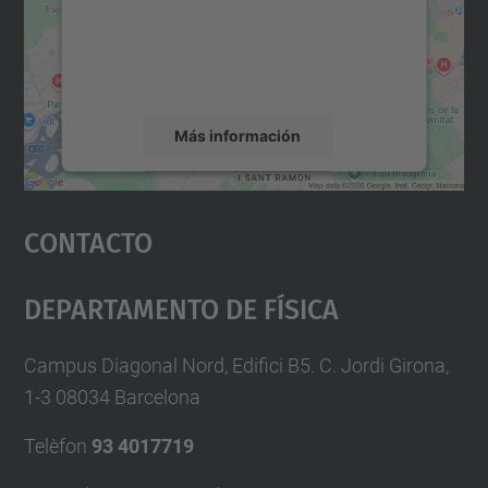
incrustar contenido de mapas que puede
recopilar datos sobre su actividad. Le
rogamos que revise los detalles y acepte el
servicio para ver este mapa.
Más información
Aceptar
Contacto
powered by
Usercentrics Consent
Management Platform
Departamento De Física
Campus Diagonal Nord, Edifici B5. C. Jordi Girona,
1-3 08034 Barcelona
Telèfon
93 4017719