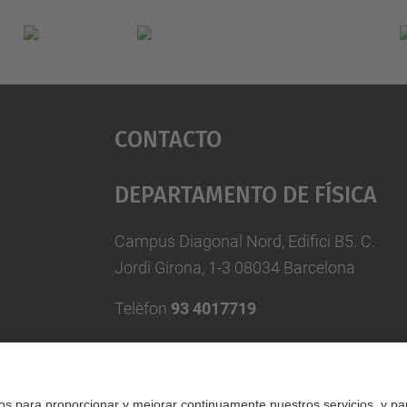
Contacto
Departamento De Física
Campus Diagonal Nord, Edifici B5. C.
Jordi Girona, 1-3 08034 Barcelona
Telèfon
93 4017719
A/e usd.utgcntic
upc.edu
Formulario de contacto