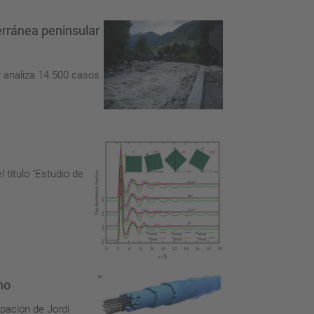
erránea peninsular
y analiza 14.500 casos
 título "Estudio de
no
ipación de Jordi