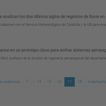
 analizan los dos últimos siglos de registros de lluvia e
laboran con el Servicio Meteorológico de Cataluña y la UB para evalu
vance en un prototipo clave para enfriar sistemas aeroes
Miró, profesor de la división de ingeniería aeroespacial del departame
...
s anteriores
1
14
15
16
17
18
4 elemento
(actual)