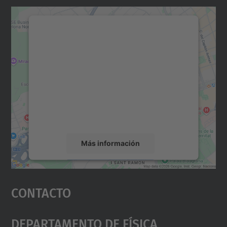
Necesitamos su consentimiento
para cargar el servicio Google
Maps.
Utilizamos un servicio de terceros para
incrustar contenido de mapas que puede
recopilar datos sobre su actividad. Le
rogamos que revise los detalles y acepte el
servicio para ver este mapa.
Más información
Aceptar
Contacto
powered by
Usercentrics Consent
Management Platform
Departamento De Física