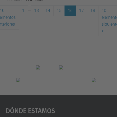
...
10
1
13
14
15
16
17
18
10
lementos
element
(actual)
nteriores
siguient
>
Dónde Estamos