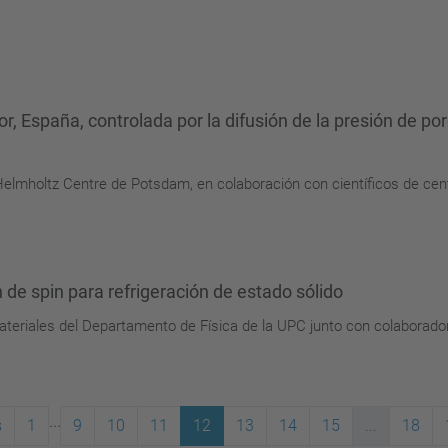
, España, controlada por la difusión de la presión de por
Helmholtz Centre de Potsdam, en colaboración con científicos de cen
de spin para refrigeración de estado sólido
ateriales del Departamento de Física de la UPC junto con colaborado
...
s
1
9
10
11
12
13
14
15
...
18