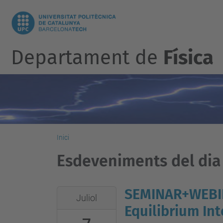
Departament de
Física
Inici
Esdeveniments del dia D
SEMINAR+WEBIN
2026-
Juliol
07-
Equilibrium In
07T14:15:00+02:00