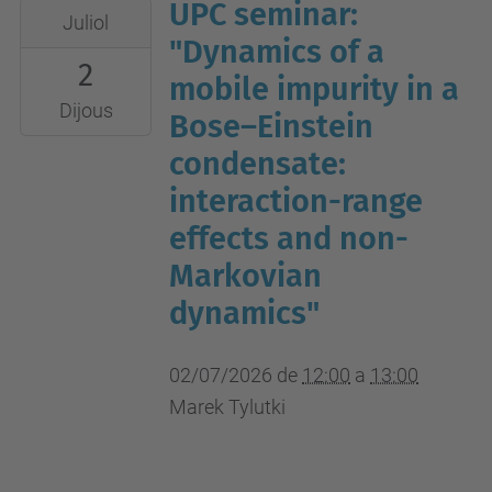
UPC seminar:
2026-
Juliol
07-
"Dynamics of a
2
02T12:00:00+02:00
mobile impurity in a
2026-
Dijous
Bose–Einstein
07-
condensate:
02T13:00:00+02:00
interaction-range
UPC
effects and non-
campus
nord,
Markovian
B4-
dynamics"
212
(aula
02/07/2026
de
12:00
a
13:00
seminari)
Marek Tylutki