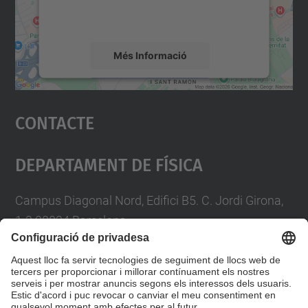
detalls i accepteu el servei per veure el
mapa.
Més Informació
Accepta
Contacte
powered by
Usercentrics Consent
Management Platform
Departament De Física
Campus Diagonal Nord, Edifici B5. C. Jordi Girona,
1-3 08034 Barcelona
Telèfon
93 4017719
A/e usd.utgcntic
upc.edu