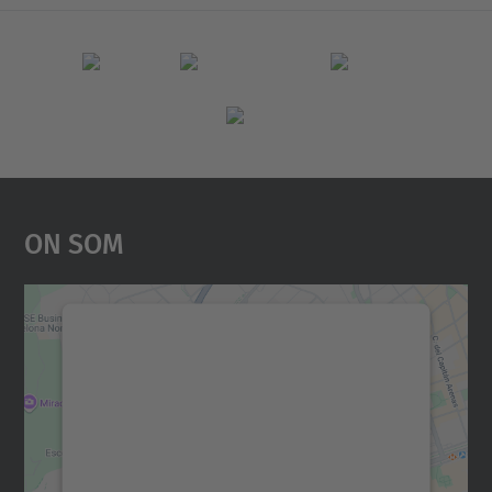
On Som
Necessitem el vostre
consentiment per carregar el
servei Google Maps!
Utilitzem un servei de tercers per incrustar
contingut del mapa que pugui recollir dades
sobre la vostra activitat. Reviseu-ne els