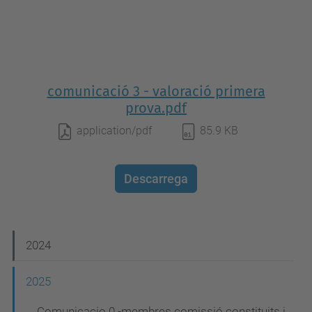
comunicació 3 - valoració primera
prova.pdf
application/pdf
85.9 KB
Descarrega
N
2024
a
2025
v
Comunicacio 0 -membres comissió constituits i