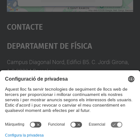
Accepta
Contacte
powered by
Usercentrics Consent
Management Platform
Departament De Física
Campus Diagonal Nord, Edifici B5. C. Jordi Girona,
1-3 08034 Barcelona
Telèfon
93 4017719
A/e usd.utgcntic
upc.edu
Formulari de contacte