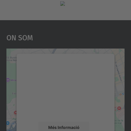
On Som
Necessitem el vostre
consentiment per carregar el
servei Google Maps!
Utilitzem un servei de tercers per incrustar
contingut del mapa que pugui recollir dades
sobre la vostra activitat. Reviseu-ne els
detalls i accepteu el servei per veure el
mapa.
Més Informació